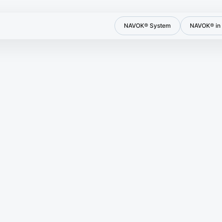
NAVOK® System
NAVOK® in 