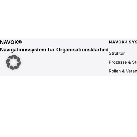
NAVOK®
NAVOK® SY
Navigationssystem für Organisationsklarheit
Struktur
Prozesse & S
Rollen & Vera
Führung
Entscheidung
Prioritäten